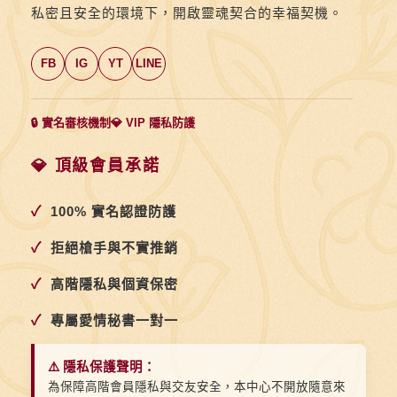
私密且安全的環境下，開啟靈魂契合的幸福契機。
FB
IG
YT
LINE
🔒 實名審核機制
💎 VIP 隱私防護
💎 頂級會員承諾
✓
100% 實名認證防護
✓
拒絕槍手與不實推銷
✓
高階隱私與個資保密
✓
專屬愛情秘書一對一
⚠️ 隱私保護聲明：
為保障高階會員隱私與交友安全，本中心不開放隨意來