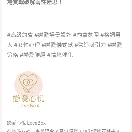
場實戰破解兩性迷思！
#高級約會 #戀愛場景設計 #約會氛圍 #格調男
人 #女性心理 #戀愛儀式感 #營造吸引力 #戀愛
策略 #戀愛勝經 #情境催化
戀愛心悅 LoveBox
在地婚友社｜專業媒合 × 真誠陪伴，讓愛情開花結果。