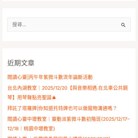
搜
尋
關
鍵
近期文章
字
:
閱讀心靈|丙午年紫微斗數流年論斷活動
台北內湖教室｜2025/12/20【與音樂相遇.在北車公共鋼
琴】用琴聲點亮聖誕🎄
拜託了塔羅牌|你知道托特牌也可以做寵物溝通嗎？
閱讀心靈中壢教室｜靈動派紫微斗數初階班(2025/12/17–
12/18｜桃園中壢教室)