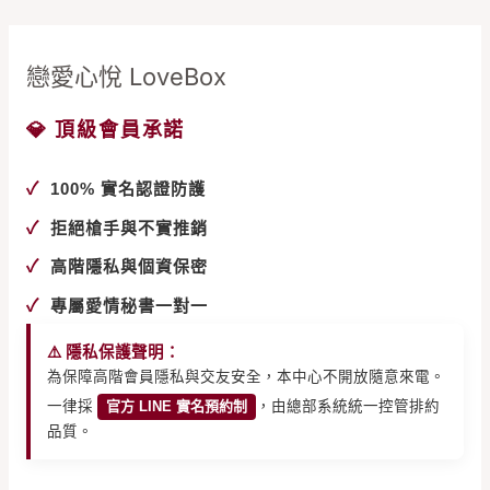
戀愛心悅 LoveBox
💎 頂級會員承諾
✓
100% 實名認證防護
✓
拒絕槍手與不實推銷
✓
高階隱私與個資保密
✓
專屬愛情秘書一對一
⚠️ 隱私保護聲明：
為保障高階會員隱私與交友安全，本中心不開放隨意來電。
一律採
官方 LINE 實名預約制
，由總部系統統一控管排約
品質。