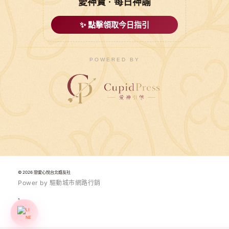
愛神寶 · 每日神諭
✨ 點擊領取今日指引
POWERED BY
© 2026 戀愛心悅台北婚友社
P
o
w
e
r
b
y
驅
動
城
市
網
路
行
銷
1