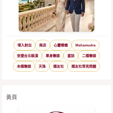
埋入射出
商店
心靈療癒
Mahamudra
安捷台北裝潢
單身聯誼
童話
二婚聯誼
未婚聯誼
天珠
婚友社
婚友社常見問題
黃頁