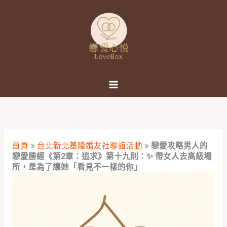
跳
至
主
要
內
容
首頁
»
台北新北基隆婚友社聯誼活動
»
戀愛攻略男人的
戀愛勝經《第2章：追求》第十九則：✨ 帶女人去高級場
所，是為了讓她「看見不一樣的你」