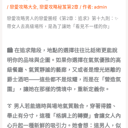
/
戀愛攻略大全
,
戀愛攻略秘笈第2章
/ 作者:
admin
戀愛攻略男人的戀愛勝經《第2章：追求》第十九則：✨
帶女人去高級場所，是為了讓她「看見不一樣的你」
🏙️ 在追求階段，地點的選擇往往比話術更能說
明你的品味與企圖。如果你選擇在氣氛優雅的高
級餐廳、氣質靜謐的藝廊，又或者是燈光迷離的
爵士酒吧——這些都不是炫耀，而是在「營造氛
圍」，讓她在那樣的情境中，重新定義你。
👔 男人若能適時與場地氣質融合，穿著得體、
舉止有分寸，這種「格調上的轉變」會讓女人內
心升起一種新鮮的吸引力。她會想：這男人，似