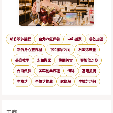
新竹頌缽課程
台北冷氣保養
中和搬家
餐飲加盟
新竹身心靈課程
中和搬家公司
石墨烯床墊
美容教學
永和搬家
桃園美食
客製化沙發
台南做臉
美容創業課程
頌缽
基隆抓漏
牛樟芝
牛樟芝推薦
螺螄粉
牛樟芝功效
工商