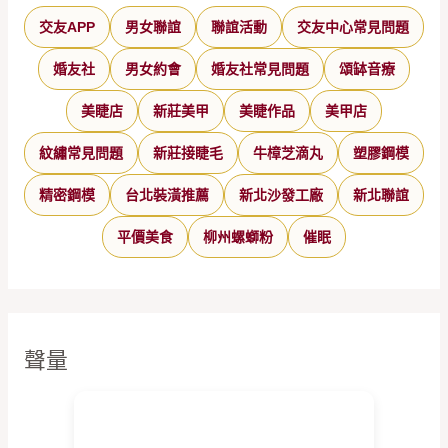
交友APP
男女聯誼
聯誼活動
交友中心常見問題
婚友社
男女約會
婚友社常見問題
頌缽音療
美睫店
新莊美甲
美睫作品
美甲店
紋繡常見問題
新莊接睫毛
牛樟芝滴丸
塑膠鋼模
精密鋼模
台北裝潢推薦
新北沙發工廠
新北聯誼
平價美食
柳州螺螄粉
催眠
聲量