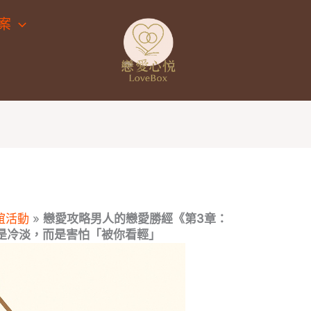
案
誼活動
»
戀愛攻略男人的戀愛勝經《第3章：
不是冷淡，而是害怕「被你看輕」