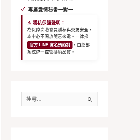
✓
專屬愛情秘書一對一
⚠️ 隱私保護聲明：
為保障高階會員隱私與交友安全，
本中心不開放隨意來電。一律採
官方 LINE 實名預約制
，由總部
系統統一控管排約品質。
搜
尋
關
鍵