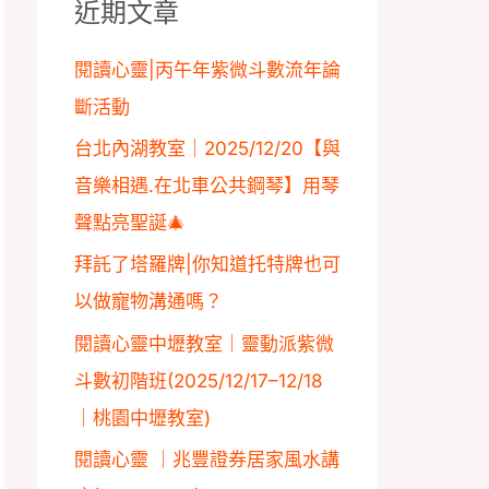
近期文章
字
:
閱讀心靈|丙午年紫微斗數流年論
斷活動
台北內湖教室｜2025/12/20【與
音樂相遇.在北車公共鋼琴】用琴
聲點亮聖誕🎄
拜託了塔羅牌|你知道托特牌也可
以做寵物溝通嗎？
閱讀心靈中壢教室｜靈動派紫微
斗數初階班(2025/12/17–12/18
｜桃園中壢教室)
閱讀心靈 ｜兆豐證券居家風水講