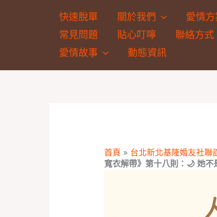
跳
快速脫單
關於我們
愛情方
至
常見問題
貼心叮嚀
聯絡方式
主
要
愛情故事
動態資訊
內
容
首頁
»
台北新北基隆婚友社聯
寬衣解帶》第十八則：🌙 她