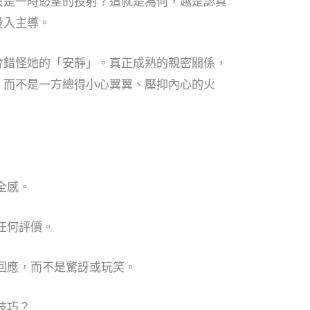
只是一時慾望的投射？這就是為何，越是認真
投入主導。
會錯怪她的「安靜」。真正成熟的親密關係，
，而不是一方總得小心翼翼、壓抑內心的火
全感。
帶任何評價。
面回應，而不是驚訝或玩笑。
技巧？