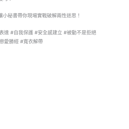
，讓小秘書帶你現場實戰破解兩性迷思！
表達 #自我保護 #安全感建立 #被動不是拒絕
的戀愛勝經 #寬衣解帶