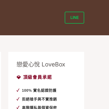
LINE
戀愛心悅 LoveBox
💎 頂級會員承諾
✓
100% 實名認證防護
✓
拒絕槍手與不實推銷
✓
高階隱私與個資保密