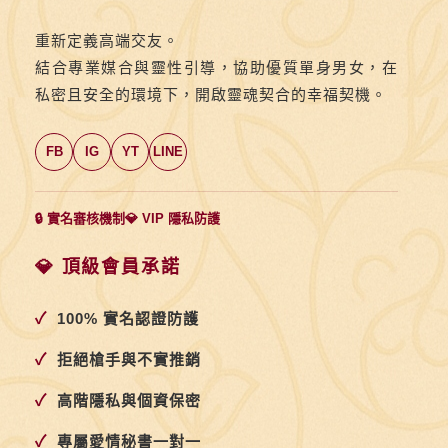
重新定義高端交友。
結合專業媒合與靈性引導，協助優質單身男女，在
私密且安全的環境下，開啟靈魂契合的幸福契機。
FB
IG
YT
LINE
🔒 實名審核機制
💎 VIP 隱私防護
💎 頂級會員承諾
✓
100% 實名認證防護
✓
拒絕槍手與不實推銷
✓
高階隱私與個資保密
✓
專屬愛情秘書一對一