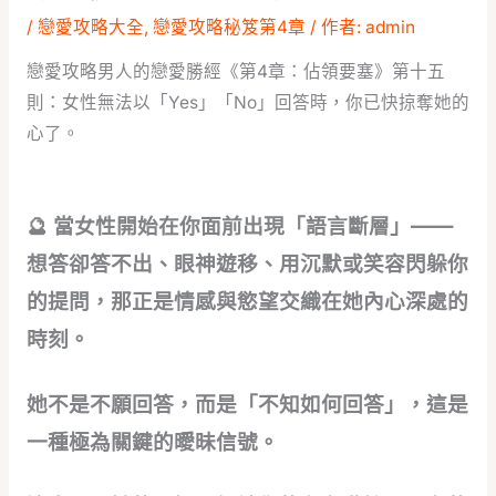
/
戀愛攻略大全
,
戀愛攻略秘笈第4章
/ 作者:
admin
戀愛攻略男人的戀愛勝經《第4章：佔領要塞》第十五
則：女性無法以「Yes」「No」回答時，你已快掠奪她的
心了。
🔮 當女性開始在你面前出現「語言斷層」——
想答卻答不出、眼神遊移、用沉默或笑容閃躲你
的提問，那正是情感與慾望交織在她內心深處的
時刻。
她不是不願回答，而是「不知如何回答」，這是
一種極為關鍵的曖昧信號。