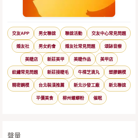
交友APP
男女聯誼
聯誼活動
交友中心常見問題
婚友社
男女約會
婚友社常見問題
頌缽音療
美睫店
新莊美甲
美睫作品
美甲店
紋繡常見問題
新莊接睫毛
牛樟芝滴丸
塑膠鋼模
精密鋼模
台北裝潢推薦
新北沙發工廠
新北聯誼
平價美食
柳州螺螄粉
催眠
聲量