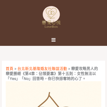
跳
至
主
要
內
容
首頁
»
台北新北基隆婚友社聯誼活動
»
戀愛攻略男人的
戀愛勝經《第4章：佔領要塞》第十五則：女性無法以
「Yes」「No」回答時，你已快掠奪她的心了。