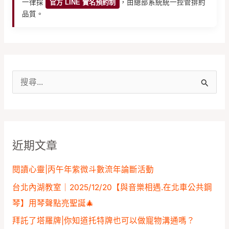
一律採
官方 LINE 實名預約制
，由總部系統統一控管排約
品質。
搜
尋
關
鍵
近期文章
字
:
閱讀心靈|丙午年紫微斗數流年論斷活動
台北內湖教室｜2025/12/20【與音樂相遇.在北車公共鋼
琴】用琴聲點亮聖誕🎄
拜託了塔羅牌|你知道托特牌也可以做寵物溝通嗎？