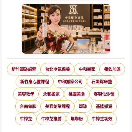
新竹頌缽課程
台北冷氣保養
中和搬家
餐飲加盟
新竹身心靈課程
中和搬家公司
石墨烯床墊
美容教學
永和搬家
桃園美食
客製化沙發
台南做臉
美容創業課程
頌缽
基隆抓漏
牛樟芝
牛樟芝推薦
螺螄粉
牛樟芝功效