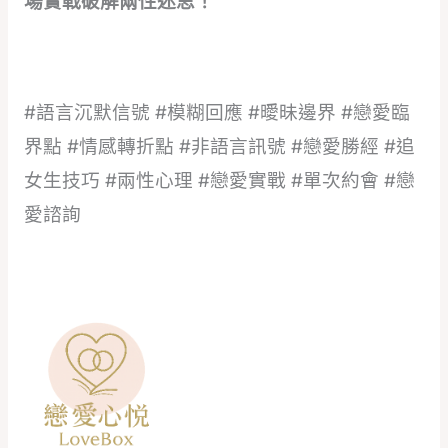
場實戰破解兩性迷思！
#語言沉默信號 #模糊回應 #曖昧邊界 #戀愛臨
界點 #情感轉折點 #非語言訊號 #戀愛勝經 #追
女生技巧 #兩性心理 #戀愛實戰 #單次約會 #戀
愛諮詢