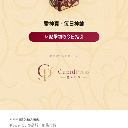
愛神寶 · 每日神諭
✨ 點擊領取今日指引
POWERED BY
© 2026 戀愛心悅台北婚友社
P
o
w
e
r
b
y
驅
動
城
市
網
路
行
銷