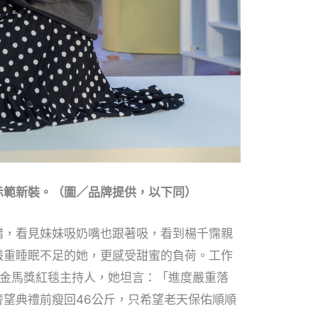
示範新裝。（圖／品牌提供，以下同）
醋，看見妹妹吸奶嘴也跟著吸，看到楊千霈親
嚴重睡眠不足的她，更感受甜蜜的負荷。工作
任金馬獎紅毯主持人，她坦言：「進度嚴重落
奢望典禮前瘦回46公斤，只希望老天保佑順順