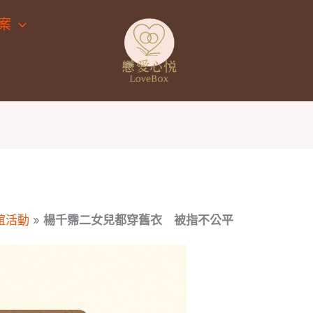
案
誼活動
»
楊千霈二女兒都穿舊衣 被指不公平