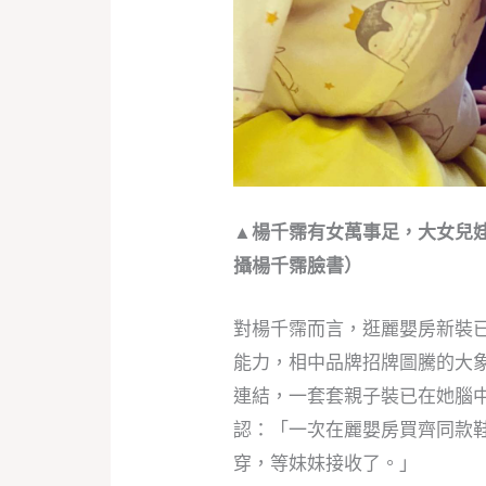
▲楊千霈有女萬事足，大女兒
攝楊千霈臉書）
對楊千霈而言，逛麗嬰房新裝
能力，相中品牌招牌圖騰的大
連結，一套套親子裝已在她腦
認：「一次在麗嬰房買齊同款
穿，等妹妹接收了。」