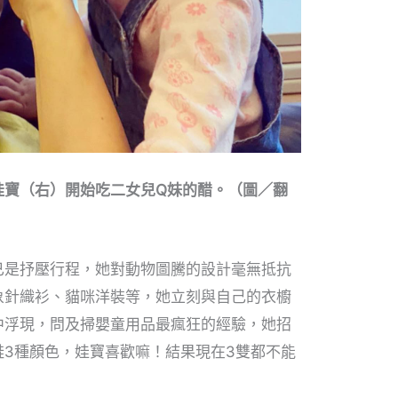
娃寶（右）開始吃二女兒Q妹的醋。（圖／翻
已是抒壓行程，她對動物圖騰的設計毫無抵抗
象針織衫、貓咪洋裝等，她立刻與自己的衣櫥
中浮現，問及掃嬰童用品最瘋狂的經驗，她招
鞋3種顏色，娃寶喜歡嘛！結果現在3雙都不能