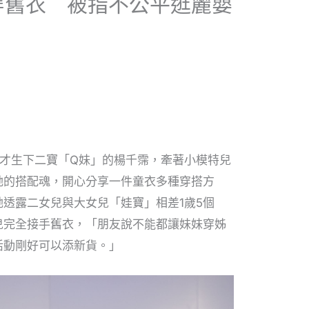
穿舊衣 被指不公平逛麗嬰
月才生下二寶「Q妹」的楊千霈，牽著小模特兒
她的搭配魂，開心分享一件童衣多種穿搭方
透露二女兒與大女兒「娃寶」相差1歲5個
兒完全接手舊衣，「朋友說不能都讓妹妹穿姊
活動剛好可以添新貨。」