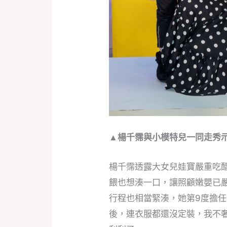
▲楊千霈與小模特兒一同走秀
楊千霈透露大女兒娃寶嚴重吃
餵也想湊一口，讓照顧嫩嬰已
行程也相當緊湊，她第9度擔
後，連衣服都還沒定裝，我不