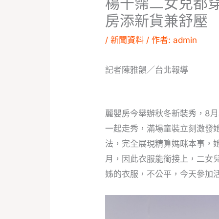
楊千霈二女兒都
房添新貨兼舒壓
/
新聞資料
/ 作者:
admin
記者陳雅韻／台北報導
麗嬰房今舉辦秋冬新裝秀，8
一起走秀，滿場童裝立刻激發
法，完全展現精算媽咪本事，她
月，因此衣服能銜接上，二女
姊的衣服，不公平，今天參加