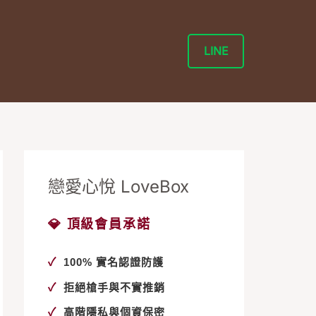
LINE
戀愛心悅 LoveBox
💎 頂級會員承諾
✓
100% 實名認證防護
✓
拒絕槍手與不實推銷
✓
高階隱私與個資保密