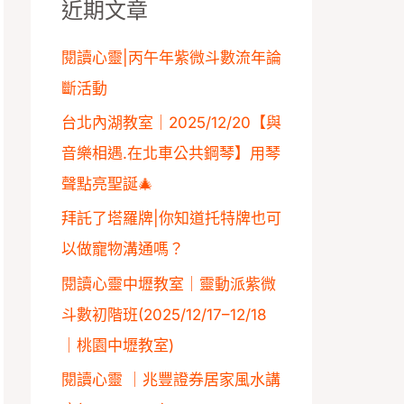
近期文章
字
:
閱讀心靈|丙午年紫微斗數流年論
斷活動
台北內湖教室｜2025/12/20【與
音樂相遇.在北車公共鋼琴】用琴
聲點亮聖誕🎄
拜託了塔羅牌|你知道托特牌也可
以做寵物溝通嗎？
閱讀心靈中壢教室｜靈動派紫微
斗數初階班(2025/12/17–12/18
｜桃園中壢教室)
閱讀心靈 ｜兆豐證券居家風水講