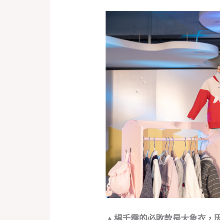
▲楊千霈的必敗款是大象衣，