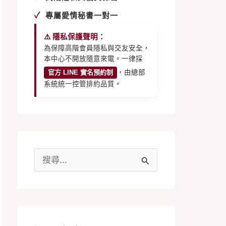
✓
專屬愛情秘書一對一
⚠️ 隱私保護聲明：
為保障高階會員隱私與交友安全，
本中心不開放隨意來電。一律採
官方 LINE 實名預約制
，由總部
系統統一控管排約品質。
搜
尋
關
鍵