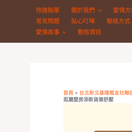
跳
快速脫單
關於我們
愛情方
至
常見問題
貼心叮嚀
聯絡方式
主
要
愛情故事
動態資訊
內
容
首頁
»
台北新北基隆婚友社聯
逛麗嬰房添新貨兼舒壓