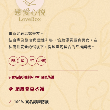
重新定義高端交友。
結合專業媒合與靈性引導，協助優質單身男女，在
私密且安全的環境下，開啟靈魂契合的幸福契機。
FB
IG
YT
LINE
🔒 實名審核機制
💎 VIP 隱私防護
💎 頂級會員承諾
✓
100% 實名認證防護