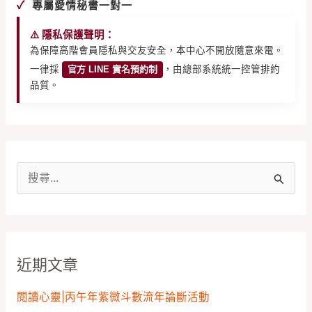
✓
專屬愛情秘書一對一
⚠️ 隱私保護聲明：
為保障高階會員隱私與交友安全，本中心不開放隨意來電。
一律採
官方 LINE 實名預約制
，由總部系統統一控管排約
品質。
搜
尋
關
鍵
近期文章
字
:
閱讀心靈|丙午年紫微斗數流年論斷活動