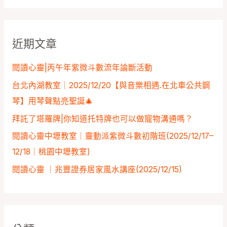
關
鍵
近期文章
字
:
閱讀心靈|丙午年紫微斗數流年論斷活動
台北內湖教室｜2025/12/20【與音樂相遇.在北車公共鋼
琴】用琴聲點亮聖誕🎄
拜託了塔羅牌|你知道托特牌也可以做寵物溝通嗎？
閱讀心靈中壢教室｜靈動派紫微斗數初階班(2025/12/17–
12/18｜桃園中壢教室)
閱讀心靈 ｜兆豐證券居家風水講座️(2025/12/15)