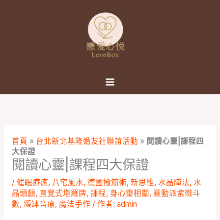
跳
至
主
要
內
容
首頁
»
台北新北基隆婚友社聯誼活動
»
閱讀心靈|課程四
大保證
閱讀心靈|課程四大保證
/
催眠療癒
,
八宅風水
,
德國撥筋術
,
新思維
,
水晶陣法
,
水
晶頭顱
,
直覺式塔羅牌
,
課程
,
身心靈相關
,
靈動派紫微斗
數
,
頌缽音療
,
魔法手作
/ 作者:
admin