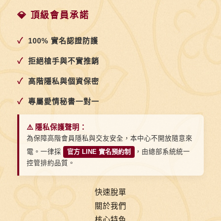
💎 頂級會員承諾
✓
100% 實名認證防護
✓
拒絕槍手與不實推銷
✓
高階隱私與個資保密
✓
專屬愛情秘書一對一
⚠️ 隱私保護聲明：
為保障高階會員隱私與交友安全，本中心不開放隨意來
電。一律採
官方 LINE 實名預約制
，由總部系統統一
控管排約品質。
快速脫單
關於我們
核心特色