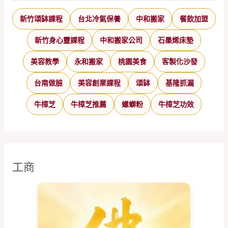
新竹頌缽課程
台北冷氣保養
中和搬家
餐飲加盟
新竹身心靈課程
中和搬家公司
石墨烯床墊
美容教學
永和搬家
桃園美食
客製化沙發
台南做臉
美容創業課程
頌缽
基隆抓漏
牛樟芝
牛樟芝推薦
螺螄粉
牛樟芝功效
工商