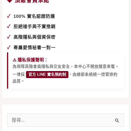
💎 頂級會員承諾
✓
100% 實名認證防護
✓
拒絕槍手與不實推銷
✓
高階隱私與個資保密
✓
專屬愛情秘書一對一
⚠️ 隱私保護聲明：
為保障高階會員隱私與交友安全，本中心不開放隨意來電。
一律採
官方 LINE 實名預約制
，由總部系統統一控管排約
品質。
搜
尋