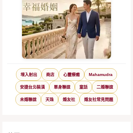
埋入射出
商店
心靈療癒
Mahamudra
安捷台北裝潢
單身聯誼
童話
二婚聯誼
未婚聯誼
天珠
婚友社
婚友社常見問題