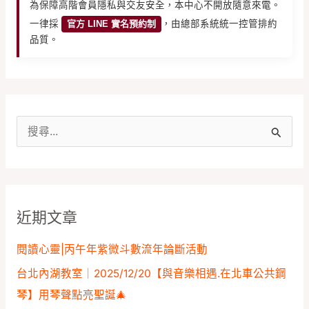
為保障高階會員隱私與交友安全，本中心不開放隨意來電。
一律採
官方 LINE 實名預約制
，由總部系統統一控管排約
品質。
搜
尋
關
鍵
近期文章
字
:
閱讀心靈|丙午年紫微斗數流年論斷活動
台北內湖教室｜2025/12/20【與音樂相遇.在北車公共鋼
琴】用琴聲點亮聖誕🎄