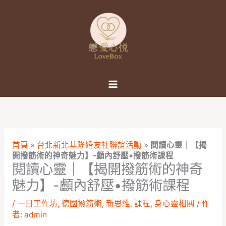
跳
至
主
要
內
容
首頁
»
台北新北基隆婚友社聯誼活動
»
閱讀心靈｜【揭
開撥筋術的神奇魅力】-顱內舒壓•撥筋術課程
閱讀心靈｜【揭開撥筋術的神奇
魅力】-顱內舒壓•撥筋術課程
/
一日工作坊
,
德國撥筋術
,
新思維
,
課程
,
身心靈相關
/ 作
者:
admin