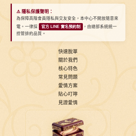
⚠️ 隱私保護聲明：
為保障高階會員隱私與交友安全，本中心不開放隨意來
電。一律採
官方 LINE 實名預約制
，由總部系統統一
控管排約品質。
快速脫單
關於我們
核心特色
常見問題
愛情方案
貼心叮嚀
見證愛情