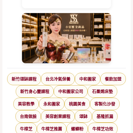
新竹頌缽課程
台北冷氣保養
中和搬家
餐飲加盟
新竹身心靈課程
中和搬家公司
石墨烯床墊
美容教學
永和搬家
桃園美食
客製化沙發
台南做臉
美容創業課程
頌缽
基隆抓漏
牛樟芝
牛樟芝推薦
螺螄粉
牛樟芝功效