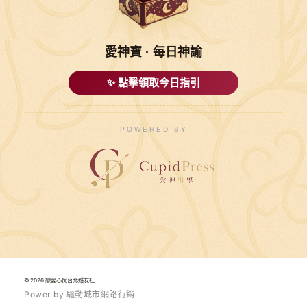
愛神寶 · 每日神諭
✨ 點擊領取今日指引
POWERED BY
© 2026 戀愛心悅台北婚友社
P
o
w
e
r
b
y
驅
動
城
市
網
路
行
銷