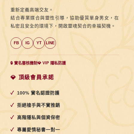
重新定義高端交友。
結合專業媒合與靈性引導，協助優質單身男女，在
私密且安全的環境下，開啟靈魂契合的幸福契機。
FB
IG
YT
LINE
🔒 實名審核機制
💎 VIP 隱私防護
💎 頂級會員承諾
✓
100% 實名認證防護
✓
拒絕槍手與不實推銷
✓
高階隱私與個資保密
✓
專屬愛情秘書一對一