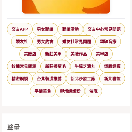
交友APP
男女聯誼
聯誼活動
交友中心常見問題
婚友社
男女約會
婚友社常見問題
頌缽音療
美睫店
新莊美甲
美睫作品
美甲店
紋繡常見問題
新莊接睫毛
牛樟芝滴丸
塑膠鋼模
精密鋼模
台北裝潢推薦
新北沙發工廠
新北聯誼
平價美食
柳州螺螄粉
催眠
聲量