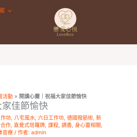
案
誼活動
»
閱讀心靈｜祝福大家佳節愉快
大家佳節愉快
工作坊
,
八宅風水
,
六日工作坊
,
德國撥筋術
,
新
業合作
,
直覺式塔羅牌
,
課程
,
調香
,
身心靈相關
,
缽音療
/ 作者:
admin