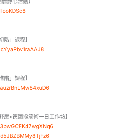
團體靜心活動】
CKTooKDSc8
初階」課程】
siacYyaPbv1raAAJ8
進階」課程】
/P5auzrBnLMw84xuD6
舒壓•德國撥筋術一日工作坊】
e/dB3bwGCFK47wgXNq6
/Yhd5JBZBMMy8TjFz6