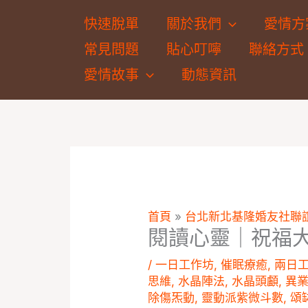
跳
快速脫單
關於我們
愛情方
至
常見問題
貼心叮嚀
聯絡方式
主
要
愛情故事
動態資訊
內
容
首頁
»
台北新北基隆婚友社聯
閱讀心靈｜祝福
/
一日工作坊
,
催眠療癒
,
兩日
思維
,
水晶陣法
,
水晶頭顱
,
異
除傷炁動
,
靈動派紫微斗數
,
頌