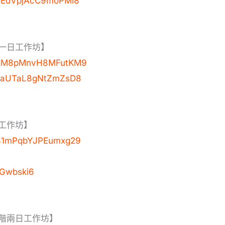
/2DEdVpjAcC9moPMi8
一日工作坊】
e/DdM8pMnvH8MFutKM9
/bXaUTaL8gNtZmZsD8
工作坊】
/D41mPqbYJPEumxg29
cGwbski6
初階兩日工作坊】