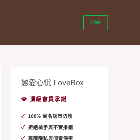
LINE
戀愛心悅 LoveBox
💎 頂級會員承諾
✓
100% 實名認證防護
✓
拒絕槍手與不實推銷
✓
高階隱私與個資保密