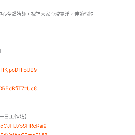
中心全體講師，祝福大家心澄靈淨，佳節愉快
】
d13HKjpoDHioUB9
zHDRRdBfiT7zUc6
一日工作坊】
/rWcCJHJ7pSHRcRsi9