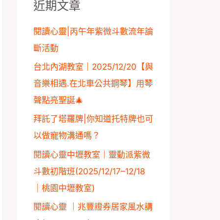
近期文章
字
:
閱讀心靈|丙午年紫微斗數流年論
斷活動
台北內湖教室｜2025/12/20【與
音樂相遇.在北車公共鋼琴】用琴
聲點亮聖誕🎄
拜託了塔羅牌|你知道托特牌也可
以做寵物溝通嗎？
閱讀心靈中壢教室｜靈動派紫微
斗數初階班(2025/12/17–12/18
｜桃園中壢教室)
閱讀心靈 ｜兆豐證券居家風水講