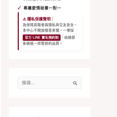
✓
專屬愛情秘書一對一
⚠️ 隱私保護聲明：
為保障高階會員隱私與交友安全，
本中心不開放隨意來電。一律採
官方 LINE 實名預約制
，由總部
系統統一控管排約品質。
搜
尋
關
鍵