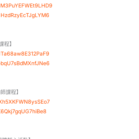
e/69M3PuYEFWEt9LHD9
/yHHzdRzyEcTJgLYM6
課程】
/uNTa68aw8E312PaF9
/NebqU7sBdMXnfJNe6
療師課程】
/XjXh5XKFWN8ysSEo7
AK6Qkj7gqUG7hiBe8