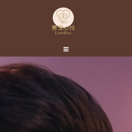
跳
至
主
要
內
容