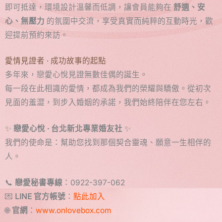
即可抵達，環境設計溫馨而低調，讓會員能夠在
舒適、安
心、無壓力
的氛圍中交流，享受真實而純粹的互動時光，歡
迎提前預約來訪。
愛情見證者 · 成功故事的起點
多年來，戀愛心悅見證無數佳偶的誕生。
每一段在此相識的愛情，都成為我們的榮耀與驕傲。從初次
見面的羞澀，到步入婚姻的承諾，我們始終陪伴在您左右。
✨
戀愛心悅 · 台北新北專業婚友社
✨
我們的使命是：幫助您找到那個契合靈魂、願意一生相伴的
人。
📞
戀愛秘書專線
：0922-397-062
💌
LINE 官方帳號
：
點此加入
🌐
官網
：
www.onlovebox.com