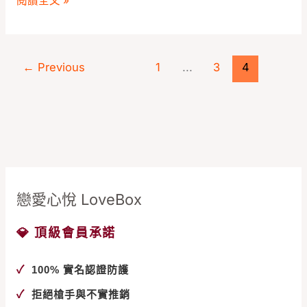
閱讀全文 »
課
程
六
←
Previous
1
...
3
4
日
密
集
班
熱
烈
招
戀愛心悅 LoveBox
生
中
💎 頂級會員承諾
✓
100% 實名認證防護
✓
拒絕槍手與不實推銷