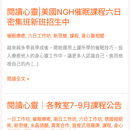
閱讀心靈|美國NGH催眠課程六日
閱
讀
密集班新班招生中
心
靈|
催眠療癒
,
六日工作坊
,
新思維
,
課程
,
身心靈相關
美
越來越多學員學成後，開始運用上課所學的催眠技巧，投
國
入療癒他人的身心靈工作中，讓更多人認識自己，進而檢
NGH
視自己的內 […]
催
眠
閱讀全文 »
課
程
六
閱讀心靈｜各教室7-9月課程公告
閱
日
讀
密
一日工作坊
,
催眠療癒
,
兩日工作坊
,
六日工作坊
,
德國撥筋
心
集
術
,
新思維
,
水晶頭顱
,
異業合作
,
直覺式塔羅牌
,
課程
,
身心
靈