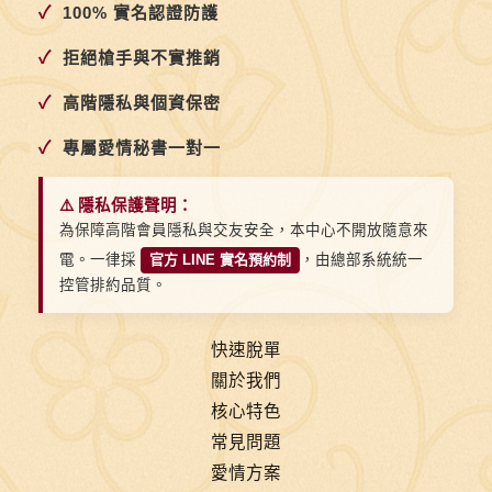
✓
100% 實名認證防護
✓
拒絕槍手與不實推銷
✓
高階隱私與個資保密
✓
專屬愛情秘書一對一
⚠️ 隱私保護聲明：
為保障高階會員隱私與交友安全，本中心不開放隨意來
電。一律採
官方 LINE 實名預約制
，由總部系統統一
控管排約品質。
快速脫單
關於我們
核心特色
常見問題
愛情方案