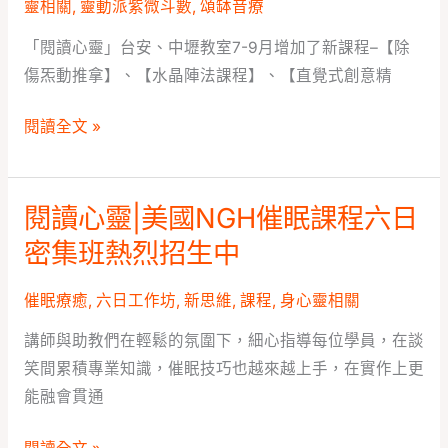
靈相關
,
靈動派紫微斗數
,
頌缽音療
班
｜
新
「閱讀心靈」台安、中壢教室7-9月增加了新課程–【除
各
班
傷炁動推拿】、【水晶陣法課程】、【直覺式創意精
教
招
室
生
閱讀全文 »
7-
中
9
月
閱讀心靈|美國NGH催眠課程六日
閱
課
讀
密集班熱烈招生中
程
心
公
靈|
催眠療癒
,
六日工作坊
,
新思維
,
課程
,
身心靈相關
告
美
講師與助教們在輕鬆的氛圍下，細心指導每位學員，在談
國
笑間累積專業知識，催眠技巧也越來越上手，在實作上更
NGH
能融會貫通
催
眠