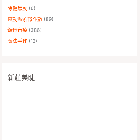
除傷炁動
(6)
靈動派紫微斗數
(89)
頌缽音療
(386)
魔法手作
(12)
新莊美睫