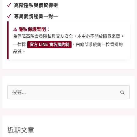
✓
高階隱私與個資保密
✓
專屬愛情秘書一對一
⚠️ 隱私保護聲明：
為保障高階會員隱私與交友安全，本中心不開放隨意來電。
一律採
官方 LINE 實名預約制
，由總部系統統一控管排約
品質。
搜
尋
關
鍵
近期文章
字