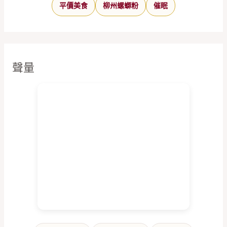
平價美食
柳州螺螄粉
催眠
聲量