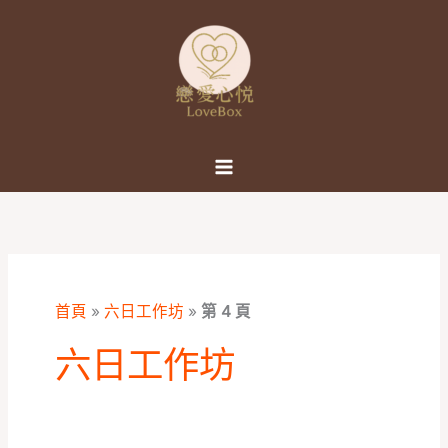
跳
至
主
要
內
容
首頁
»
六日工作坊
»
第 4 頁
六日工作坊