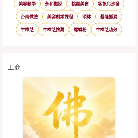
美容教學
永和搬家
桃園美食
客製化沙發
台南做臉
美容創業課程
頌缽
基隆抓漏
牛樟芝
牛樟芝推薦
螺螄粉
牛樟芝功效
工商