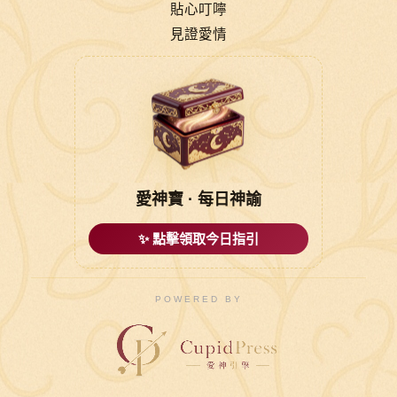
貼心叮嚀
見證愛情
愛神寶 · 每日神諭
✨ 點擊領取今日指引
POWERED BY