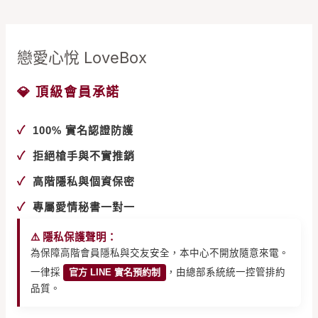
戀愛心悅 LoveBox
💎 頂級會員承諾
✓
100% 實名認證防護
✓
拒絕槍手與不實推銷
✓
高階隱私與個資保密
✓
專屬愛情秘書一對一
⚠️ 隱私保護聲明：
為保障高階會員隱私與交友安全，本中心不開放隨意來電。
一律採
官方 LINE 實名預約制
，由總部系統統一控管排約
品質。