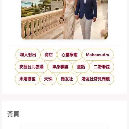
埋入射出
商店
心靈療癒
Mahamudra
安捷台北裝潢
單身聯誼
童話
二婚聯誼
未婚聯誼
天珠
婚友社
婚友社常見問題
黃頁