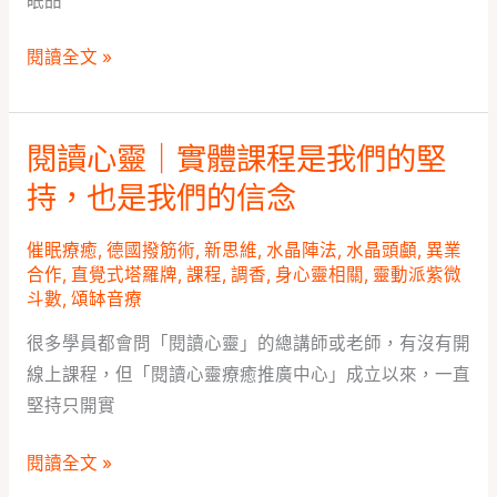
眠品
水
新
晶
Nu
閱讀全文 »
頭
Skin
顱」
採
訪
閱讀心靈｜實體課程是我們的堅
閱
側
讀
持，也是我們的信念
拍
心
靈
催眠療癒
,
德國撥筋術
,
新思維
,
水晶陣法
,
水晶頭顱
,
異業
合作
,
直覺式塔羅牌
,
課程
,
調香
,
身心靈相關
,
靈動派紫微
｜
斗數
,
頌缽音療
實
體
很多學員都會問「閱讀心靈」的總講師或老師，有沒有開
課
線上課程，但「閱讀心靈療癒推廣中心」成立以來，一直
程
堅持只開實
是
閱讀全文 »
我
們