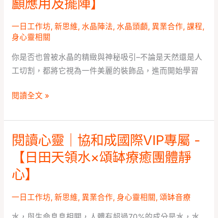
顱應用及擺陣】
推
靈
廣
X
一日工作坊
,
新思維
,
水晶陣法
,
水晶頭顱
,
異業合作
,
課程
,
中
VRA
身心靈相關
心
|
你是否也曾被水晶的精緻與神秘吸引–不論是天然還是人
水
工切割，都將它視為一件美麗的裝飾品，進而開始學習
晶
頭
閱讀全文 »
顱
靈
性
閱讀心靈｜協和成國際VIP專屬 -
閱
課
讀
【日田天領水×頌缽療癒團體靜
程
心
心】
二
靈
部
｜
一日工作坊
,
新思維
,
異業合作
,
身心靈相關
,
頌缽音療
曲-
協
【水
水，與生命息息相關，人體有超過70%的成分是水，水