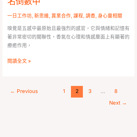
名倒數中
覺
齋
式
｜
一日工作坊
,
新思維
,
異業合作
,
課程
,
調香
,
身心靈相關
創
直
意
嗅覺是五感中最原始且最強烈的感官，它與情緒和記憶有
覺
精
著非常密切的關聯性，香氣在心理和情感層面上有顯著的
式
油
療癒作用，
創
調
意
香
閱讀全文 »
精
（0908
油
中
調
壢
←
Previous
1
2
3
...
8
香
教
報
Next
→
室）
名
倒
數
中