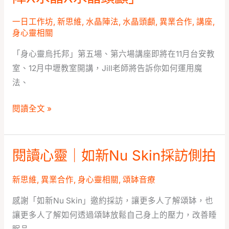
述
心
（3）-
靈
一日工作坊
,
新思維
,
水晶陣法
,
水晶頭顱
,
異業合作
,
講座
,
耶
身心靈相關
｜
魯
身
「身心靈烏托邦」第五場、第六場講座即將在11月台安教
節
心
室、12月中壢教室開講，Jill老師將告訴你如何運用魔
靈
法、
烏
托
閱讀全文 »
邦
「魔
法
閱讀心靈｜如新Nu Skin採訪側拍
閱
陣
讀
X
新思維
,
異業合作
,
身心靈相關
,
頌缽音療
心
水
靈
感謝「如新Nu Skin」邀約採訪，讓更多人了解頌缽，也
晶
｜
讓更多人了解如何透過頌缽放鬆自己身上的壓力，改善睡
X
如