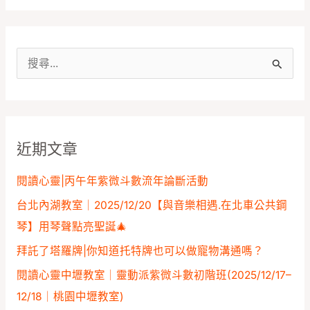
搜
尋
關
鍵
近期文章
字
:
閱讀心靈|丙午年紫微斗數流年論斷活動
台北內湖教室｜2025/12/20【與音樂相遇.在北車公共鋼
琴】用琴聲點亮聖誕🎄
拜託了塔羅牌|你知道托特牌也可以做寵物溝通嗎？
閱讀心靈中壢教室｜靈動派紫微斗數初階班(2025/12/17–
12/18｜桃園中壢教室)