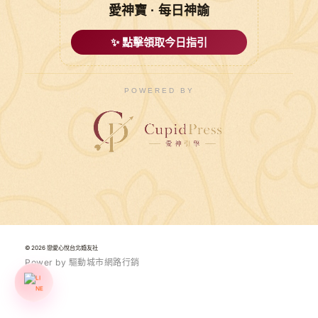
愛神寶 · 每日神諭
✨ 點擊領取今日指引
POWERED BY
© 2026 戀愛心悅台北婚友社
P
o
w
e
r
b
y
驅
動
城
市
網
路
行
銷
1