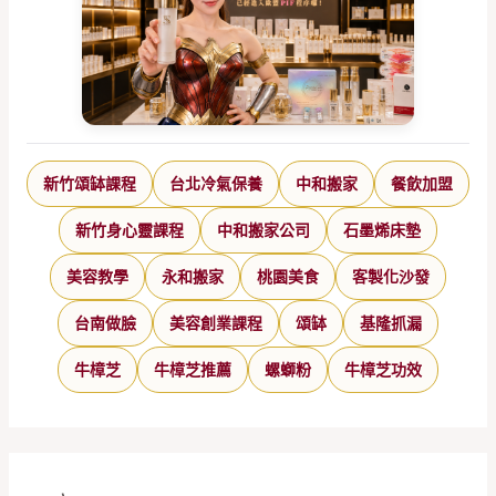
新竹頌缽課程
台北冷氣保養
中和搬家
餐飲加盟
新竹身心靈課程
中和搬家公司
石墨烯床墊
美容教學
永和搬家
桃園美食
客製化沙發
台南做臉
美容創業課程
頌缽
基隆抓漏
牛樟芝
牛樟芝推薦
螺螄粉
牛樟芝功效