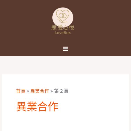
跳
至
主
要
內
容
首頁
»
異業合作
»
第 2 頁
異業合作