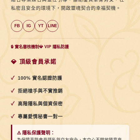
私密且安全的環境下，開啟靈魂契合的幸福契機。
FB
IG
YT
LINE
🔒 實名審核機制
💎 VIP 隱私防護
💎 頂級會員承諾
✓
100% 實名認證防護
✓
拒絕槍手與不實推銷
✓
高階隱私與個資保密
✓
專屬愛情秘書一對一
⚠️ 隱私保護聲明：
為保障高階會員隱私與交友安全，本中心不開放隨意來