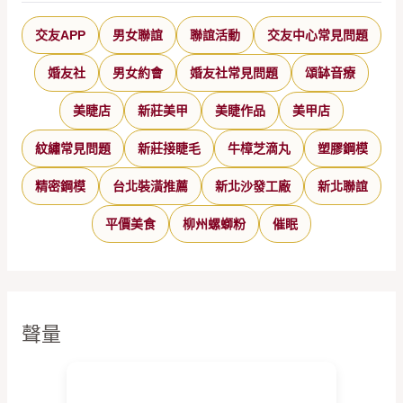
交友APP
男女聯誼
聯誼活動
交友中心常見問題
婚友社
男女約會
婚友社常見問題
頌缽音療
美睫店
新莊美甲
美睫作品
美甲店
紋繡常見問題
新莊接睫毛
牛樟芝滴丸
塑膠鋼模
精密鋼模
台北裝潢推薦
新北沙發工廠
新北聯誼
平價美食
柳州螺螄粉
催眠
聲量