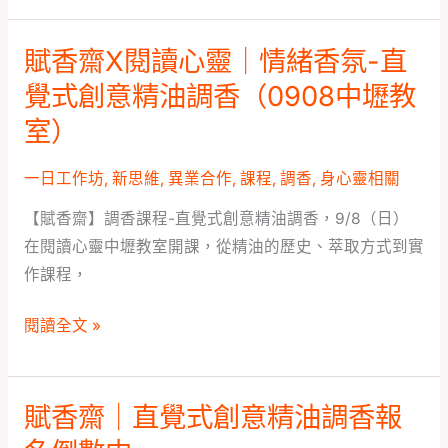
的
賦香齋X閱讀心靈｜情緒香氛-直
堅
賦
持，
香
覺式創意精油調香（0908中壢教
也
齋
室）
是
X
我
閱
一日工作坊
,
新思維
,
異業合作
,
課程
,
調香
,
身心靈相關
們
讀
【賦香齋】調香課程-直覺式創意精油調香，9/8（日）
的
心
在閱讀心靈中壢教室開課，從精油的歷史、萃取方式到實
信
靈
作課程，
念
｜
情
閱讀全文 »
緒
香
氛-
賦香齋｜直覺式創意精油調香報
賦
直
香