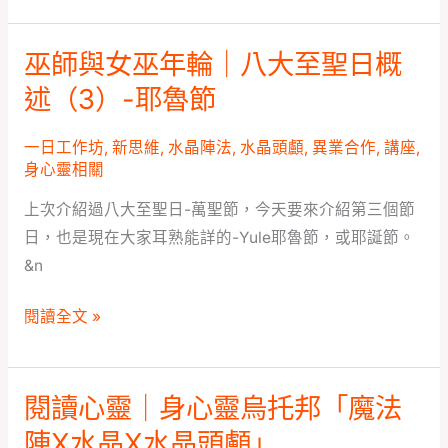
療
秘
癒
密-
巫師與女巫年輪｜八大至聖日概
團
巫
【顱
體
師
述（3）-耶魯節
內
靜
與
舒
心】
女
一日工作坊
,
新思維
,
水晶陣法
,
水晶頭顱
,
異業合作
,
講座
,
壓
身心靈相關
巫
•
年
上次介紹過八大至聖日-萬聖節，今天要來介紹第三個節
撥
輪
日，也是現在大家耳熟能詳的-Yule耶魯節，或耶誕節。
筋
｜
&n
術】
八
課
大
閱讀全文 »
程
至
招
聖
生
日
閱讀心靈｜身心靈烏托邦「魔法
閱
中！
概
讀
陣X水晶X水晶頭顱」