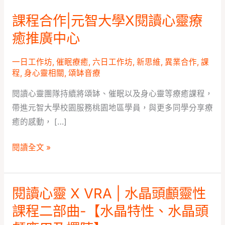
課程合作|元智大學X閱讀心靈療
課
程
癒推廣中心
合
作|
一日工作坊
,
催眠療癒
,
六日工作坊
,
新思維
,
異業合作
,
課
程
,
身心靈相關
,
頌缽音療
元
智
閱讀心靈團隊持續將頌缽、催眠以及身心靈等療癒課程，
大
帶進元智大學校園服務桃園地區學員，與更多同學分享療
學
癒的感動， […]
X
閱
閱讀全文 »
讀
心
靈
閱讀心靈 X VRA | 水晶頭顱靈性
閱
療
讀
課程二部曲-【水晶特性、水晶頭
癒
心