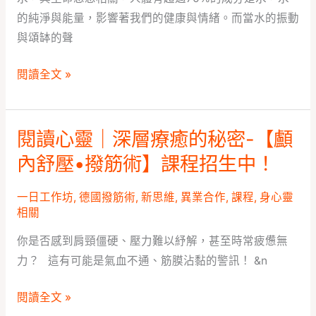
和
晶
的純淨與能量，影響著我們的健康與情緒。而當水的振動
成
特
與頌缽的聲
國
性、
際
水
閱讀全文 »
VIP
晶
專
頭
屬
顱
閱讀心靈｜深層療癒的秘密-【顱
閱
-
應
讀
內舒壓•撥筋術】課程招生中！
【日
用
心
田
及
靈
一日工作坊
,
德國撥筋術
,
新思維
,
異業合作
,
課程
,
身心靈
天
擺
相關
｜
領
陣】
深
水
你是否感到肩頸僵硬、壓力難以紓解，甚至時常疲憊無
層
×
力？ 這有可能是氣血不通、筋膜沾黏的警訊！ &n
療
頌
癒
閱讀全文 »
缽
的