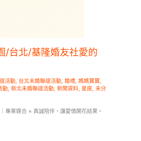
園/台北/基隆婚友社愛的
誼活動
,
台北未婚聯誼活動
,
婚禮
,
媽媽寶寶
,
活動
,
新北未婚聯誼活動
,
新聞資料
,
星座
,
未分
友社｜專業媒合 × 真誠陪伴，讓愛情開花結果。