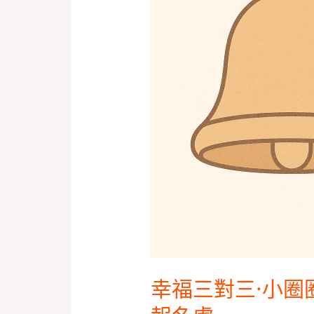
三
·
小
圈
圈
聯
誼
台
北
二
婚
聯
誼
幸福三對三·小圈
活
動