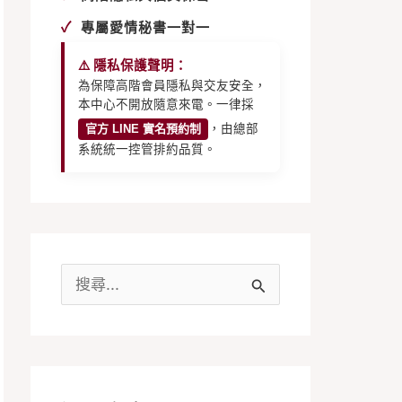
✓
專屬愛情秘書一對一
⚠️ 隱私保護聲明：
為保障高階會員隱私與交友安全，
本中心不開放隨意來電。一律採
官方 LINE 實名預約制
，由總部
系統統一控管排約品質。
搜
尋
關
鍵