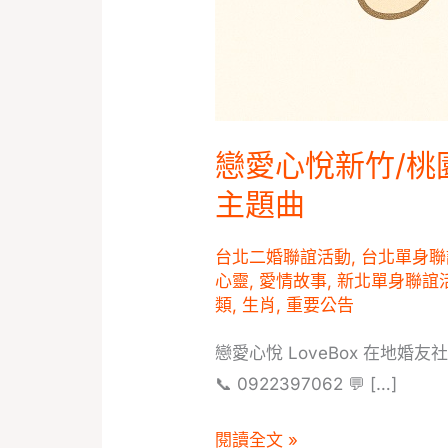
婚
友
社
愛
的
戀愛心悅新竹/桃
主
題
主題曲
曲
台北二婚聯誼活動
,
台北單身聯
心靈
,
愛情故事
,
新北單身聯誼
類
,
生肖
,
重要公告
戀愛心悅 LoveBox 在地婚
📞 0922397062 💬 […]
閱讀全文 »