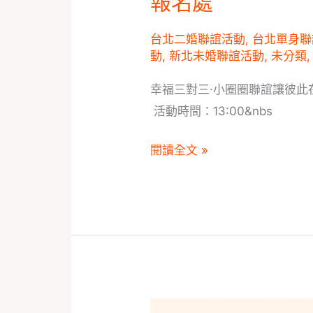
報名處
報
名
台北二婚聯誼活動
,
台北單身聯
動
,
新北未婚聯誼活動
,
未分類
處
幸福三對三·小圈圈聯誼讓彼
活動時間：13:00&nbs
閱讀全文 »
心