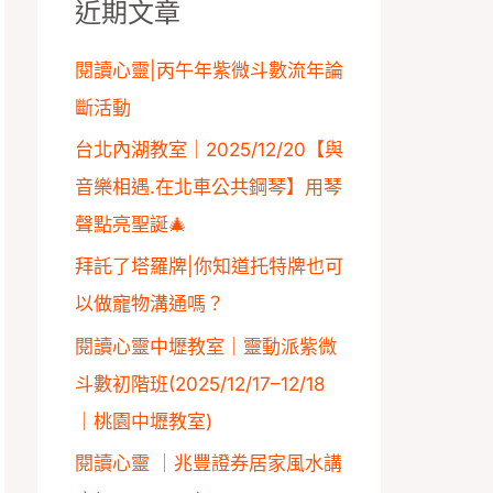
近期文章
字
:
閱讀心靈|丙午年紫微斗數流年論
斷活動
台北內湖教室｜2025/12/20【與
音樂相遇.在北車公共鋼琴】用琴
聲點亮聖誕🎄
拜託了塔羅牌|你知道托特牌也可
以做寵物溝通嗎？
閱讀心靈中壢教室｜靈動派紫微
斗數初階班(2025/12/17–12/18
｜桃園中壢教室)
閱讀心靈 ｜兆豐證券居家風水講