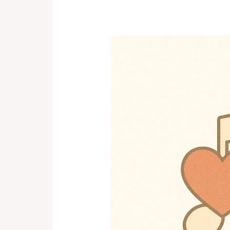
戀
愛
心
悅
新
竹/
桃
園/
台
北/
基
隆