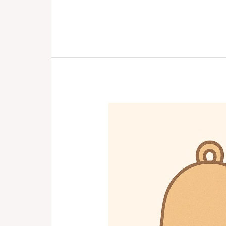
優
質
男
女
約
會
專
案