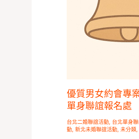
結
婚
媒
合
服
務
台
北
新
優質男女約會專
北
市
單身聯誼報名處
單
身
台北二婚聯誼活動
,
台北單身聯
動
,
新北未婚聯誼活動
,
未分類
聯