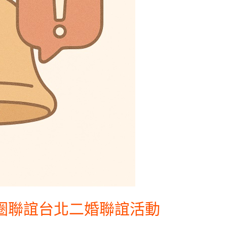
圈聯誼台北二婚聯誼活動