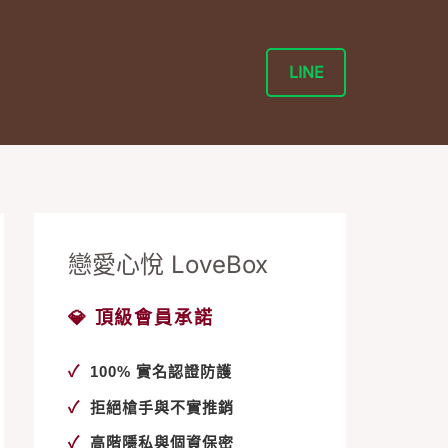
LINE
戀愛心悅 LoveBox
💎 頂級會員承諾
✓
100% 實名認證防護
✓
拒絕槍手與不實推銷
✓
高階隱私與個資保密