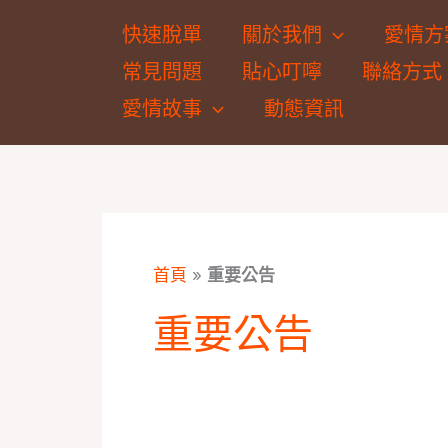
跳
快速脫單
關於我們
愛情方
至
常見問題
貼心叮嚀
聯絡方式
主
要
愛情故事
動態資訊
內
容
首頁
»
重要公告
重要公告