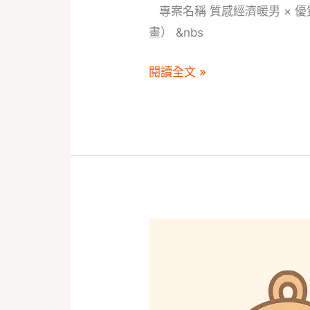
誼
專案名稱 質感經濟暖男 × 
報
畫） &nbs
名
處
閱讀全文 »
幸
福
三
對