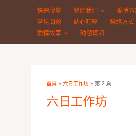
跳
快速脫單
關於我們
愛情方
至
常見問題
貼心叮嚀
聯絡方式
主
要
愛情故事
動態資訊
內
容
首頁
»
六日工作坊
»
第 2 頁
六日工作坊