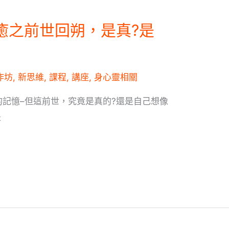
癒之前世回朔，是真?是
作坊
,
新思維
,
課程
,
講座
,
身心靈相關
記憶–但這前世，究竟是真的?還是自己想像
是