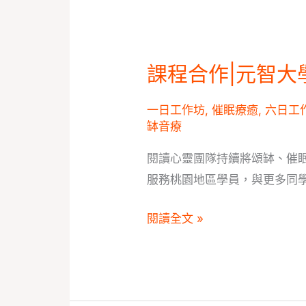
你
課
想
程
成
課程合作|元智大
為？
課
程
一日工作坊
,
催眠療癒
,
六日工
合
缽音療
作|
元
閱讀心靈團隊持續將頌缽、催
智
服務桃園地區學員，與更多同
大
閱讀全文 »
學
X
閱
讀
心