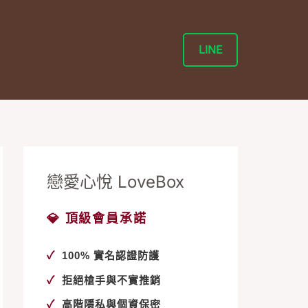
LINE
戀愛心悅 LoveBox
💎 頂級會員承諾
✓
100% 實名認證防護
✓
拒絕槍手與不實推銷
✓
高階隱私與個資保密