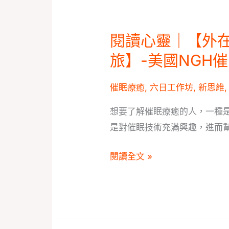
就
是
閱讀心靈｜【外
閱
催
讀
旅】-美國NGH
眠
心
技
靈
催眠療癒
,
六日工作坊
,
新思維
巧!!!!!
｜
想要了解催眠療癒的人，一種
【外
是對催眠技術充滿興趣，進而幫
在
與
閱讀全文 »
內
在
連
結
的