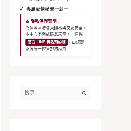
✓
專屬愛情秘書一對一
⚠️ 隱私保護聲明：
為保障高階會員隱私與交友安全，
本中心不開放隨意來電。一律採
官方 LINE 實名預約制
，由總部
系統統一控管排約品質。
搜
尋
關
鍵