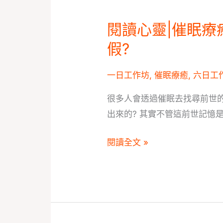
嗎？
閱讀心靈|催眠療
閱
讀
假?
心
靈|
一日工作坊
,
催眠療癒
,
六日工
催
很多人會透過催眠去找尋前世的
眠
出來的? 其實不管這前世記憶
療
癒
閱讀全文 »
之
前
世
回
朔，