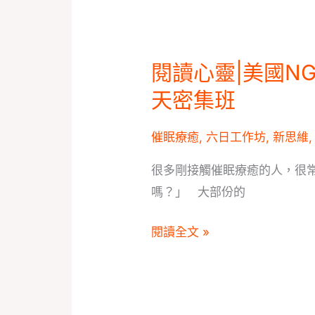
靈
療
癒
閱讀心靈|美國N
閱
推
讀
天密集班
廣
心
中
靈|
催眠療癒
,
六日工作坊
,
新思維
心
美
很多剛接觸催眠療癒的人，很
國
嗎？」 大部份的
NGH
催
閱讀全文 »
眠
治
療
師