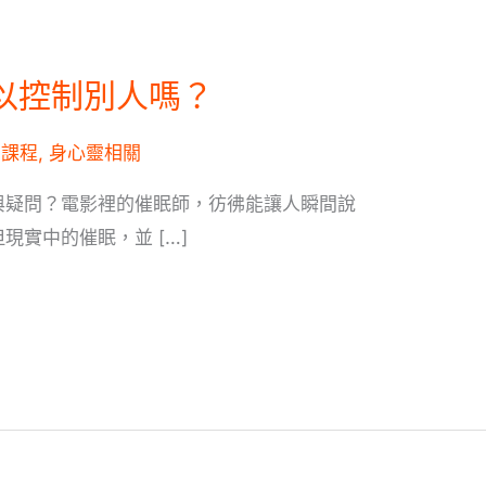
以控制別人嗎？
,
課程
,
身心靈相關
與疑問？電影裡的催眠師，彷彿能讓人瞬間說
現實中的催眠，並 […]