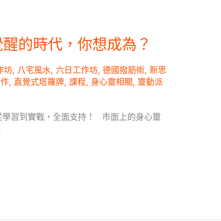
覺醒的時代，你想成為？
作坊
,
八宅風水
,
六日工作坊
,
德國撥筋術
,
新思
合作
,
直覺式塔羅牌
,
課程
,
身心靈相關
,
靈動派
從學習到實戰，全面支持！ 市面上的身心靈
？