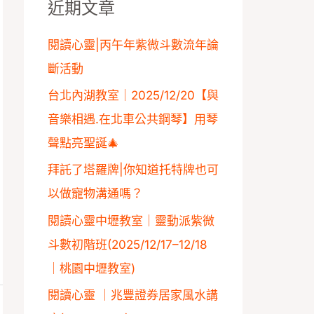
近期文章
字
:
閱讀心靈|丙午年紫微斗數流年論
斷活動
台北內湖教室｜2025/12/20【與
音樂相遇.在北車公共鋼琴】用琴
聲點亮聖誕🎄
拜託了塔羅牌|你知道托特牌也可
以做寵物溝通嗎？
閱讀心靈中壢教室｜靈動派紫微
斗數初階班(2025/12/17–12/18
｜桃園中壢教室)
閱讀心靈 ｜兆豐證券居家風水講