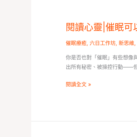
閱讀心靈|催眠可
閱
讀
催眠療癒
,
六日工作坊
,
新思維
心
靈|
你是否也對「催眠」有些想像
催
出所有秘密、被操控行動——但
眠
可
閱讀全文 »
以
控
制
別
人