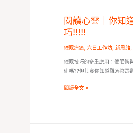
是
真?
閱讀心靈｜你知
閱
是
讀
巧!!!!!
假?
心
靈
催眠療癒
,
六日工作坊
,
新思維
｜
催眠技巧的多重應用：催眠術
你
術嗎??但其實你知道觀落陰跟
知
道
閱讀全文 »
觀
落
陰
其
實