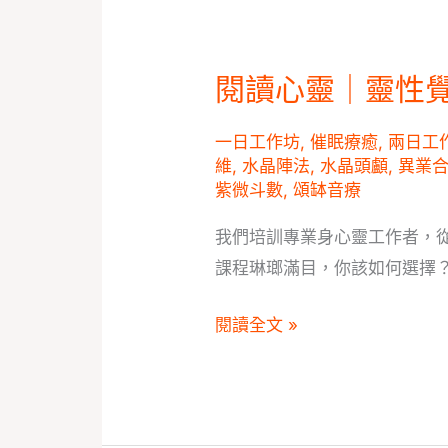
療
癒
閱讀心靈｜靈性
閱
之
讀
旅】-
一日工作坊
,
催眠療癒
,
兩日工
心
美
維
,
水晶陣法
,
水晶頭顱
,
異業
靈
國
紫微斗數
,
頌缽音療
｜
NGH
我們培訓專業身心靈工作者，
靈
催
課程琳瑯滿目，你該如何選擇
性
眠
覺
治
閱讀全文 »
醒
療
的
師
時
證
代，
照