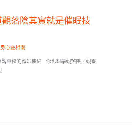
道觀落陰其實就是催眠技
,
身心靈相關
與觀靈術的微妙連結 你也想學觀落陰、觀靈
觀